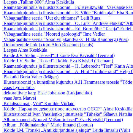
Laegas „Tallinn 800“
Alma Keskküla
Raamatukujundus ja illustratsioonid – Fr. Kreutzwald "Vaeslapse käs
Raamatukujundus ja illustratsioonid – E. Vilde "Koidu ajal"
Eha Rau
Vabagraafiline seeria "Uut elu ehitamas"
Leili Ruus
Raamatukujundus ja illustratsioonid – O. Luts "Andrese elukäik"
Alb
Raamatukujundus ja illustratsioonid – Ed. Bornhöhe "Tasuja"
Endel 
Vabagraafiline seeria "Noored geoloogid"
Ilme Vedler
Vabagraafiline seeria "Sood viljakandvaks"
Hilda Raudberg (Püss)
Dokumentide hoidja toru
Aino Rosenup (Lehis)
Laegas
Alma Keskküla
Köide J.V. Stalin „Teosed“ II köide
Eva Kivisild (Teemant)
Köide J.V. Stalin „Teosed“ I köide
Eva Kivisild (Teemant)
Raamatukujundus ja illustratsioonid – H. Leberecht "Teel"
Karin Alt
Raamatukujundus ja illustratsioonid – A. Hint "Tuuline rand"
Heljo 
Plakatid
Berta Valter (Mäger)
Illustratsioonid ja kunstiline kujundus A.H.Tammsaare teosele "Tõde
vaas
Lydia Jõõts
dekoratiivne karp
Elsie Johanson (Lukjanenko)
vaas
Jutta Matvei
Külalisraamat „Võit“
Kunilde Viirlaid
Köide „Народное декоративое искусство СССР“
Alma Keskküla
Illustratsioonid Ivan Vassilenko jutustusele "Täheke"
Šišaeva Natalia
Albumkaaned „Noored Mitšuurinlased“
Eva Kivisild (Teemant)
Album „Põllumajandus“
Marie Ilmand (Lootus)
Köide I.M. Tronski „Antiikkirjanduse ajalugu“
Leida Ilmsalu (Väli)