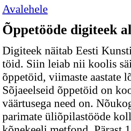
Avalehele
Õppetööde digiteek a
Digiteek näitab Eesti Kunsti
töid. Siin leiab nii koolis 
õppetöid, viimaste aastate l
Sõjaeelseid õppetöid on koo
väärtusega need on. Nõukogu
parimate üliõpilastööde kol
kõnekeeli metfond. Pärast 1