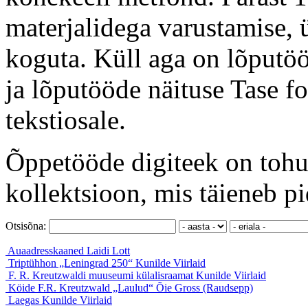
materjalidega varustamise, ü
koguta. Küll aga on lõputöö
ja lõputööde näituse Tase f
tekstiosale.
Õppetööde digiteek on tohut
kollektsioon, mis täieneb pi
Otsisõna:
Auaadresskaaned
Laidi Lott
Triptühhon „Leningrad 250“
Kunilde Viirlaid
F. R. Kreutzwaldi muuseumi külalisraamat
Kunilde Viirlaid
Köide F.R. Kreutzwald „Laulud“
Õie Gross (Raudsepp)
Laegas
Kunilde Viirlaid