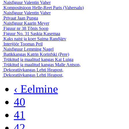
Naisfiguur
Valentin Vaher
Kompositsioon
Helle-Reet Paris (Vahersalu)
Naisfiguur
Valentin Vaher
Privaat
Jaan Punga
Naisfiguur
Kaarin Meyer
Figuur nr 38
Tõnis Soop
Figuur No. 31
Saskia Kasemaa
Kaks naist ja koer
Saima Randjärv
Interjöör
Toomas Peil
Naisfiguur
Lemming Nagel
Batikkangas
Katrin Korinfski (Pere)
Trükitud ja maalitud kangas
Kai Luiga
Trükitud ja maalitud kangas
Malle Antson,
Dekoratiivkangas
Lehti Heapost,
Dekoratiivkangas
Lehti Heapost,
‹ Eelmine
40
41
42