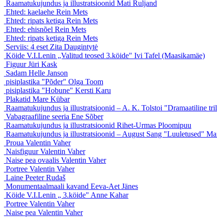
Raamatukujundus ja illustratsioonid
Mati Ruljand
Ehted: kaelaehe
Rein Mets
Ehted: ripats ketiga
Rein Mets
Ehted: ehisnõel
Rein Mets
Ehted: ripats ketiga
Rein Mets
Serviis: 4 eset
Zita Daugintytė
Köide V.I.Lenin „Valitud teosed 3.köide"
Ivi Tafel (Maasikamäe)
Figuur
Jüri Kask
Sadam
Helle Janson
pisiplastika "Põder"
Olga Toom
pisiplastika "Hobune"
Kersti Karu
Plakatid
Mare Kübar
Raamatukujundus ja illustratsioonid – A. K. Tolstoi "Dramaatiline tr
Vabagraafiline seeria
Ene Sõber
Raamatukujundus ja illustratsioonid
Rihet-Urmas Ploomipuu
Raamatukujundus ja illustratsioonid – August Sang "Luuletused"
Mar
Proua
Valentin Vaher
Naisfiguur
Valentin Vaher
Naise pea ovaalis
Valentin Vaher
Portree
Valentin Vaher
Laine
Peeter Rudaš
Monumentaalmaali kavand
Eeva-Aet Jänes
Köide V.I.Lenin „ 3.köide"
Anne Kahar
Portree
Valentin Vaher
Naise pea
Valentin Vaher