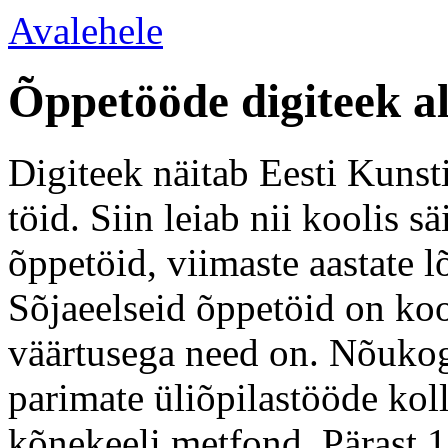
Avalehele
Õppetööde digiteek a
Digiteek näitab Eesti Kunsti
töid. Siin leiab nii koolis 
õppetöid, viimaste aastate l
Sõjaeelseid õppetöid on koo
väärtusega need on. Nõukogu
parimate üliõpilastööde kol
kõnekeeli metfond. Pärast 1