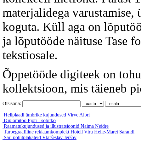
materjalidega varustamise, ü
koguta. Küll aga on lõputöö
ja lõputööde näituse Tase f
tekstiosale.
Õppetööde digiteek on tohut
kollektsioon, mis täieneb pi
Otsisõna:
Heliplaadi ümbrike kujundused
Virve Albri
Diplomitöö
Pjotr Tsõbitko
Raamatukujundused ja illustratsioonid
Naima Neidre
Tarbegraafiline reklaamkomplekt Hotell Viru
Helle-Maret Sarandi
Sari poliitplakateid
Vlatšeslav Jeršov