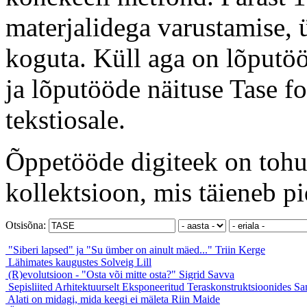
materjalidega varustamise, ü
koguta. Küll aga on lõputöö
ja lõputööde näituse Tase f
tekstiosale.
Õppetööde digiteek on tohut
kollektsioon, mis täieneb pi
Otsisõna:
"Siberi lapsed" ja "Su ümber on ainult mäed..."
Triin Kerge
Lähimates kaugustes
Solveig Lill
(R)evolutsioon - "Osta või mitte osta?"
Sigrid Savva
Sepisliited Arhitektuurselt Eksponeeritud Teraskonstruktsioonides
Sa
Alati on midagi, mida keegi ei mäleta
Riin Maide