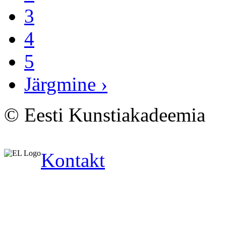
3
4
5
Järgmine ›
© Eesti Kunstiakadeemia
Kontakt