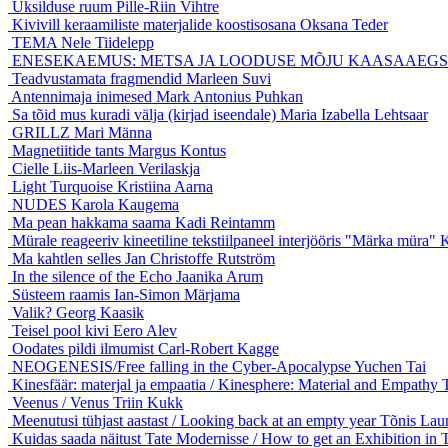
Üksilduse ruum
Pille-Riin Vihtre
Kivivill keraamiliste materjalide koostisosana
Oksana Teder
TEMA
Nele Tiidelepp
ENESEKAEMUS: METSA JA LOODUSE MÕJU KAASAAEGS
Teadvustamata fragmendid
Marleen Suvi
Antennimaja inimesed
Mark Antonius Puhkan
Sa tõid mus kuradi välja (kirjad iseendale)
Maria Izabella Lehtsaar
GRILLZ
Mari Männa
Magnetiitide tants
Margus Kontus
Cielle
Liis-Marleen Verilaskja
Light Turquoise
Kristiina Aarna
NUDES
Karola Kaugema
Ma pean hakkama saama
Kadi Reintamm
Mürale reageeriv kineetiline tekstiilpaneel interjööris "Märka müra"
K
Ma kahtlen selles
Jan Christoffe Rutström
In the silence of the Echo
Jaanika Arum
Süsteem raamis
Ian-Simon Märjama
Valik?
Georg Kaasik
Teisel pool kivi
Eero Alev
Oodates pildi ilmumist
Carl-Robert Kagge
NEOGENESIS/Free falling in the Cyber-Apocalypse
Yuchen Tai
Kinesfäär: materjal ja empaatia / Kinesphere: Material and Empathy
Veenus / Venus
Triin Kukk
Meenutusi tühjast aastast / Looking back at an empty year
Tõnis Lau
Kuidas saada näitust Tate Modernisse / How to get an Exhibition in