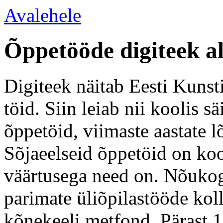
Avalehele
Õppetööde digiteek a
Digiteek näitab Eesti Kunsti
töid. Siin leiab nii koolis 
õppetöid, viimaste aastate l
Sõjaeelseid õppetöid on koo
väärtusega need on. Nõukogu
parimate üliõpilastööde kol
kõnekeeli metfond. Pärast 1