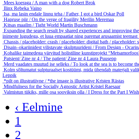
Mees koeraga / A man with a dog
Robert Brok
Ilinx
Rebeka Vaino
Isa, ma lasin endale linnu teha / Father, I got a bird
Oskar Poll
Hapruse piir / On the verge of fragility
Merilin Meremaa
Kitsas maailm / Tight World
Martin Buschmann
Expanding the search result by shared experiences and improving the 
inimeste lugudega, et luua empaatiat ning paremat arusaamist teemast
Chassis / placeholder: crash / placeholder: digital bath / placeholder:
Disain–okariinidest vilistavate skulptuurideni / From Design - Ocarin
Kohalike taimedega värvitud holistiline kunstiprojekt “Metsamorfoo
Patsient/ Zine nr 4 / The patient/ Zine nr 4
Laura Puusepp
Merd vaadates muutud ise selleks / To look at the sea is to become t
Kolm sõltumatut sulpturaalset kostüümi, mida ühendab materjali vali
Leppik
*pilt on illustratiivne / *the image is illustrative
Kristen Rästas
Mindfulness for the Socially Agnostic Artist
Kristel Raesaar
Valmistun tükiks, mille osa sooviksin olla / I Dress for the Part I Wi
‹ Eelmine
1
2