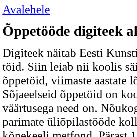
Avalehele
Õppetööde digiteek a
Digiteek näitab Eesti Kunsti
töid. Siin leiab nii koolis 
õppetöid, viimaste aastate l
Sõjaeelseid õppetöid on koo
väärtusega need on. Nõukogu
parimate üliõpilastööde kol
kõnekeeli metfond. Pärast 1