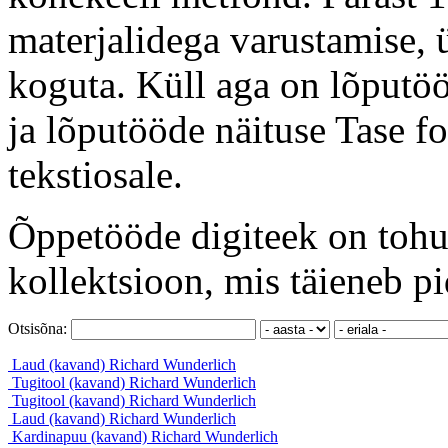
materjalidega varustamise, ü
koguta. Küll aga on lõputöö
ja lõputööde näituse Tase f
tekstiosale.
Õppetööde digiteek on tohut
kollektsioon, mis täieneb pi
Otsisõna:
Laud (kavand)
Richard Wunderlich
Tugitool (kavand)
Richard Wunderlich
Tugitool (kavand)
Richard Wunderlich
Laud (kavand)
Richard Wunderlich
Kardinapuu (kavand)
Richard Wunderlich