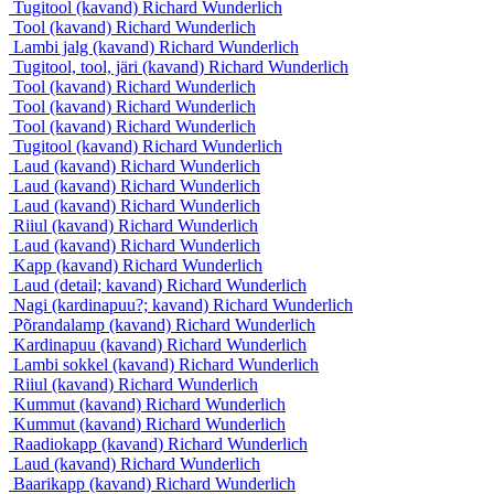
Tugitool (kavand)
Richard Wunderlich
Tool (kavand)
Richard Wunderlich
Lambi jalg (kavand)
Richard Wunderlich
Tugitool, tool, järi (kavand)
Richard Wunderlich
Tool (kavand)
Richard Wunderlich
Tool (kavand)
Richard Wunderlich
Tool (kavand)
Richard Wunderlich
Tugitool (kavand)
Richard Wunderlich
Laud (kavand)
Richard Wunderlich
Laud (kavand)
Richard Wunderlich
Laud (kavand)
Richard Wunderlich
Riiul (kavand)
Richard Wunderlich
Laud (kavand)
Richard Wunderlich
Kapp (kavand)
Richard Wunderlich
Laud (detail; kavand)
Richard Wunderlich
Nagi (kardinapuu?; kavand)
Richard Wunderlich
Põrandalamp (kavand)
Richard Wunderlich
Kardinapuu (kavand)
Richard Wunderlich
Lambi sokkel (kavand)
Richard Wunderlich
Riiul (kavand)
Richard Wunderlich
Kummut (kavand)
Richard Wunderlich
Kummut (kavand)
Richard Wunderlich
Raadiokapp (kavand)
Richard Wunderlich
Laud (kavand)
Richard Wunderlich
Baarikapp (kavand)
Richard Wunderlich