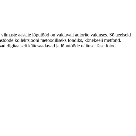
 viimaste aastate lõputööd on valdavalt autorite valduses. Sõjaeelseid
astööde kollektsiooni metoodiliseks fondiks, kõnekeeli metfond.
sad digitaalselt kättesaadavad ja lõputööde näituse Tase fotod