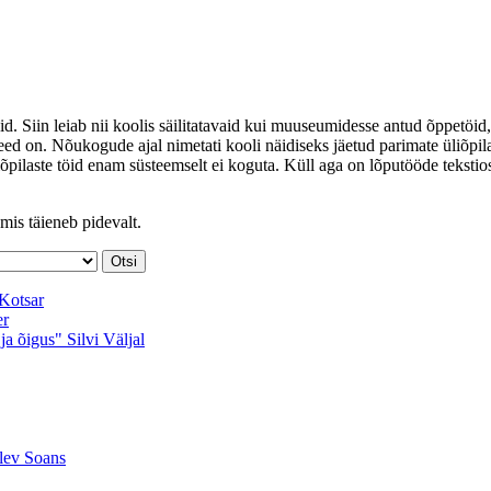
id. Siin leiab nii koolis säilitatavaid kui muuseumidesse antud õppetöid,
ed on. Nõukogude ajal nimetati kooli näidiseks jäetud parimate üliõpil
iõpilaste töid enam süsteemselt ei koguta. Küll aga on lõputööde tekstio
mis täieneb pidevalt.
Kotsar
er
 ja õigus"
Silvi Väljal
lev Soans