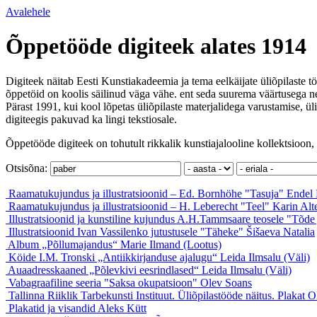
Avalehele
Õppetööde digiteek alates 1914
Digiteek näitab Eesti Kunstiakadeemia ja tema eelkäijate üliõpilaste tö
õppetöid on koolis säilinud väga vähe. ent seda suurema väärtusega ne
Pärast 1991, kui kool lõpetas üliõpilaste materjalidega varustamise, ül
digiteegis pakuvad ka lingi tekstiosale.
Õppetööde digiteek on tohutult rikkalik kunstiajalooline kollektsioon, 
Otsisõna:
Raamatukujundus ja illustratsioonid – Ed. Bornhöhe "Tasuja"
Endel 
Raamatukujundus ja illustratsioonid – H. Leberecht "Teel"
Karin Alt
Illustratsioonid ja kunstiline kujundus A.H.Tammsaare teosele "Tõde
Illustratsioonid Ivan Vassilenko jutustusele "Täheke"
Šišaeva Natalia
Album „Põllumajandus“
Marie Ilmand (Lootus)
Köide I.M. Tronski „Antiikkirjanduse ajalugu“
Leida Ilmsalu (Väli)
Auaadresskaaned „Põlevkivi eesrindlased“
Leida Ilmsalu (Väli)
Vabagraafiline seeria "Saksa okupatsioon"
Olev Soans
Tallinna Riiklik Tarbekunsti Instituut. Üliõpilastööde näitus. Plakat
O
Plakatid ja visandid
Aleks Kütt