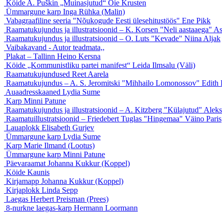
Köide A. Puškin „Muinasjutud“
Õie Krusten
Ümmargune karp
Inga Rühka (Malin)
Vabagraafiline seeria "Nõukogude Eesti ülesehitustöös"
Ene Pikk
Raamatukujundus ja illustratsioonid – K. Korsen "Neli aastaaega"
As
Raamatukujundus ja illustratsioonid – O. Luts "Kevade"
Niina Aljak
Vaibakavand
- Autor teadmata,,
Plakat – Tallinn
Heino Kersna
Köide „Kommunistliku partei manifest“
Leida Ilmsalu (Väli)
Raamatukujundused
Reet Aarela
Raamatukujundus – A. S. Jeromitski "Mihhailo Lomonossov"
Edith 
Auaadresskaaned
Lydia Sume
Karp
Minni Patune
Raamatukujundus ja illustratsioonid – A. Kitzberg "Külajutud"
Aleks
Raamatuillustratsioonid – Friedebert Tuglas "Hingemaa"
Väino Paris
Lauaplokk
Elisabeth Gurjev
Ümmargune karp
Lydia Sume
Karp
Marie Ilmand (Lootus)
Ümmargune karp
Minni Patune
Päevaraamat
Johanna Kukkur (Koppel)
Köide
Kaunis
Kirjamapp
Johanna Kukkur (Koppel)
Kirjaplokk
Linda Sepp
Laegas
Herbert Preisman (Prees)
8-nurkne laegas-karp
Hermann Loormann