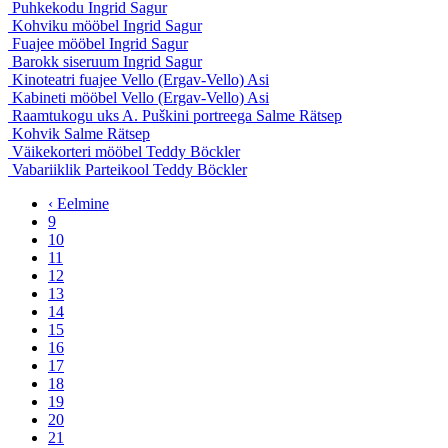
Puhkekodu
Ingrid Sagur
Kohviku mööbel
Ingrid Sagur
Fuajee mööbel
Ingrid Sagur
Barokk siseruum
Ingrid Sagur
Kinoteatri fuajee
Vello (Ergav-Vello) Asi
Kabineti mööbel
Vello (Ergav-Vello) Asi
Raamtukogu uks A. Puškini portreega
Salme Rätsep
Kohvik
Salme Rätsep
Väikekorteri mööbel
Teddy Böckler
Vabariiklik Parteikool
Teddy Böckler
‹ Eelmine
9
10
11
12
13
14
15
16
17
18
19
20
21