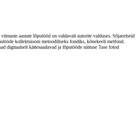
 viimaste aastate lõputööd on valdavalt autorite valduses. Sõjaeelseid
astööde kollektsiooni metoodiliseks fondiks, kõnekeeli metfond.
sad digitaalselt kättesaadavad ja lõputööde näituse Tase fotod