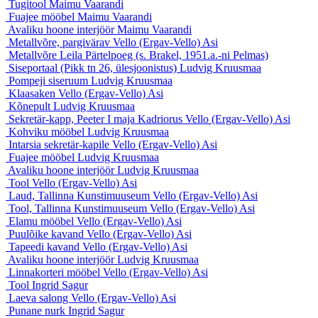
Tugitool
Maimu Vaarandi
Fuajee mööbel
Maimu Vaarandi
Avaliku hoone interjöör
Maimu Vaarandi
Metallvõre, pargivärav
Vello (Ergav-Vello) Asi
Metallvõre
Leila Pärtelpoeg (s. Brakel, 1951.a.-ni Pelmas)
Siseportaal (Pikk tn 26, ülesjoonistus)
Ludvig Kruusmaa
Pompeji siseruum
Ludvig Kruusmaa
Klaasaken
Vello (Ergav-Vello) Asi
Kõnepult
Ludvig Kruusmaa
Sekretär-kapp, Peeter I maja Kadriorus
Vello (Ergav-Vello) Asi
Kohviku mööbel
Ludvig Kruusmaa
Intarsia sekretär-kapile
Vello (Ergav-Vello) Asi
Fuajee mööbel
Ludvig Kruusmaa
Avaliku hoone interjöör
Ludvig Kruusmaa
Tool
Vello (Ergav-Vello) Asi
Laud, Tallinna Kunstimuuseum
Vello (Ergav-Vello) Asi
Tool, Tallinna Kunstimuuseum
Vello (Ergav-Vello) Asi
Elamu mööbel
Vello (Ergav-Vello) Asi
Puulõike kavand
Vello (Ergav-Vello) Asi
Tapeedi kavand
Vello (Ergav-Vello) Asi
Avaliku hoone interjöör
Ludvig Kruusmaa
Linnakorteri mööbel
Vello (Ergav-Vello) Asi
Tool
Ingrid Sagur
Laeva salong
Vello (Ergav-Vello) Asi
Punane nurk
Ingrid Sagur