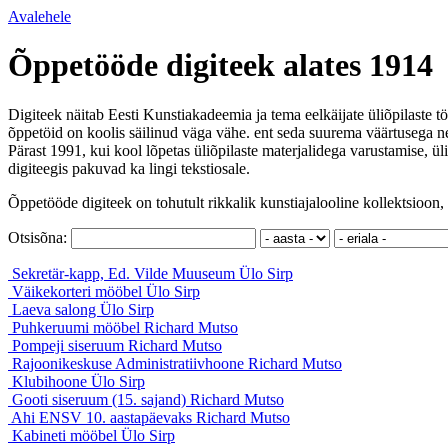
Avalehele
Õppetööde digiteek alates 1914
Digiteek näitab Eesti Kunstiakadeemia ja tema eelkäijate üliõpilaste tö
õppetöid on koolis säilinud väga vähe. ent seda suurema väärtusega ne
Pärast 1991, kui kool lõpetas üliõpilaste materjalidega varustamise, ül
digiteegis pakuvad ka lingi tekstiosale.
Õppetööde digiteek on tohutult rikkalik kunstiajalooline kollektsioon, 
Otsisõna:
Sekretär-kapp, Ed. Vilde Muuseum
Ülo Sirp
Väikekorteri mööbel
Ülo Sirp
Laeva salong
Ülo Sirp
Puhkeruumi mööbel
Richard Mutso
Pompeji siseruum
Richard Mutso
Rajoonikeskuse Administratiivhoone
Richard Mutso
Klubihoone
Ülo Sirp
Gooti siseruum (15. sajand)
Richard Mutso
Ahi ENSV 10. aastapäevaks
Richard Mutso
Kabineti mööbel
Ülo Sirp