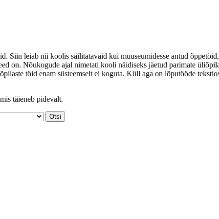
id. Siin leiab nii koolis säilitatavaid kui muuseumidesse antud õppetöid,
ed on. Nõukogude ajal nimetati kooli näidiseks jäetud parimate üliõpil
iõpilaste töid enam süsteemselt ei koguta. Küll aga on lõputööde tekstio
mis täieneb pidevalt.