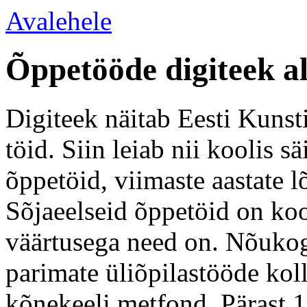
Avalehele
Õppetööde digiteek a
Digiteek näitab Eesti Kunsti
töid. Siin leiab nii koolis 
õppetöid, viimaste aastate l
Sõjaeelseid õppetöid on koo
väärtusega need on. Nõukogu
parimate üliõpilastööde kol
kõnekeeli metfond. Pärast 1