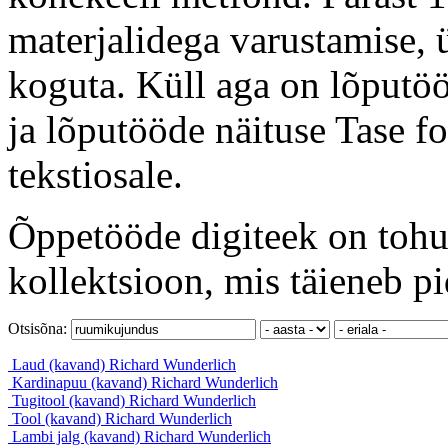
materjalidega varustamise, ü
koguta. Küll aga on lõputöö
ja lõputööde näituse Tase f
tekstiosale.
Õppetööde digiteek on tohut
kollektsioon, mis täieneb pi
Otsisõna:
Laud (kavand)
Richard Wunderlich
Kardinapuu (kavand)
Richard Wunderlich
Tugitool (kavand)
Richard Wunderlich
Tool (kavand)
Richard Wunderlich
Lambi jalg (kavand)
Richard Wunderlich