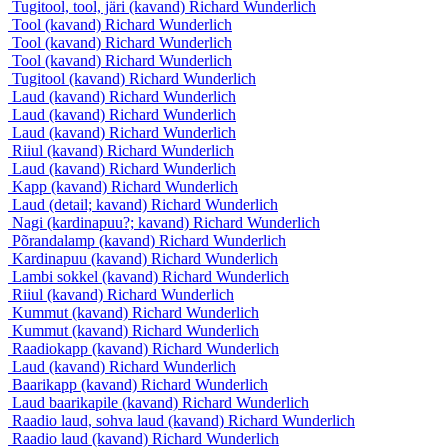
Tugitool, tool, järi (kavand)
Richard Wunderlich
Tool (kavand)
Richard Wunderlich
Tool (kavand)
Richard Wunderlich
Tool (kavand)
Richard Wunderlich
Tugitool (kavand)
Richard Wunderlich
Laud (kavand)
Richard Wunderlich
Laud (kavand)
Richard Wunderlich
Laud (kavand)
Richard Wunderlich
Riiul (kavand)
Richard Wunderlich
Laud (kavand)
Richard Wunderlich
Kapp (kavand)
Richard Wunderlich
Laud (detail; kavand)
Richard Wunderlich
Nagi (kardinapuu?; kavand)
Richard Wunderlich
Põrandalamp (kavand)
Richard Wunderlich
Kardinapuu (kavand)
Richard Wunderlich
Lambi sokkel (kavand)
Richard Wunderlich
Riiul (kavand)
Richard Wunderlich
Kummut (kavand)
Richard Wunderlich
Kummut (kavand)
Richard Wunderlich
Raadiokapp (kavand)
Richard Wunderlich
Laud (kavand)
Richard Wunderlich
Baarikapp (kavand)
Richard Wunderlich
Laud baarikapile (kavand)
Richard Wunderlich
Raadio laud, sohva laud (kavand)
Richard Wunderlich
Raadio laud (kavand)
Richard Wunderlich