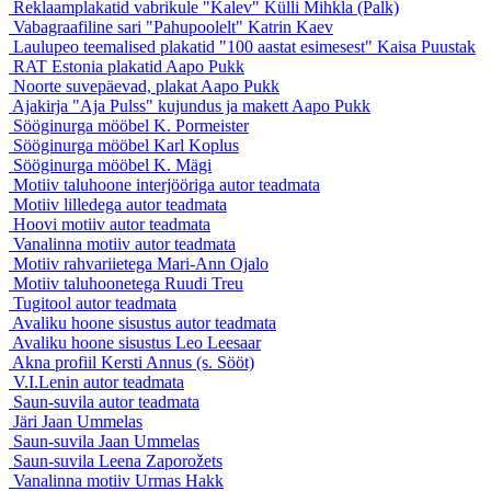
Reklaamplakatid vabrikule "Kalev"
Külli Mihkla (Palk)
Vabagraafiline sari "Pahupoolelt"
Katrin Kaev
Laulupeo teemalised plakatid "100 aastat esimesest"
Kaisa Puustak
RAT Estonia plakatid
Aapo Pukk
Noorte suvepäevad, plakat
Aapo Pukk
Ajakirja "Aja Pulss" kujundus ja makett
Aapo Pukk
Sööginurga mööbel
K. Pormeister
Sööginurga mööbel
Karl Koplus
Sööginurga mööbel
K. Mägi
Motiiv taluhoone interjööriga
autor teadmata
Motiiv lilledega
autor teadmata
Hoovi motiiv
autor teadmata
Vanalinna motiiv
autor teadmata
Motiiv rahvariietega
Mari-Ann Ojalo
Motiiv taluhoonetega
Ruudi Treu
Tugitool
autor teadmata
Avaliku hoone sisustus
autor teadmata
Avaliku hoone sisustus
Leo Leesaar
Akna profiil
Kersti Annus (s. Sööt)
V.I.Lenin
autor teadmata
Saun-suvila
autor teadmata
Järi
Jaan Ummelas
Saun-suvila
Jaan Ummelas
Saun-suvila
Leena Zaporožets
Vanalinna motiiv
Urmas Hakk