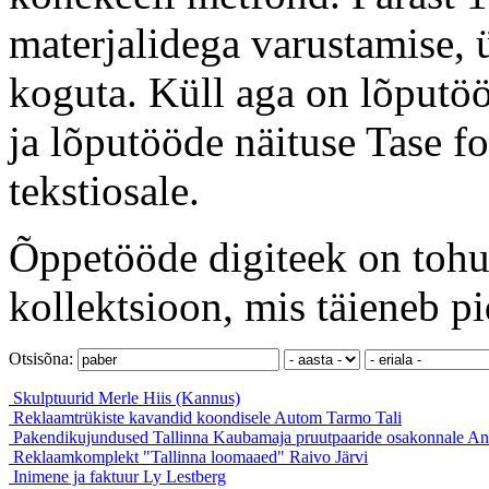
materjalidega varustamise, ü
koguta. Küll aga on lõputöö
ja lõputööde näituse Tase f
tekstiosale.
Õppetööde digiteek on tohut
kollektsioon, mis täieneb pi
Otsisõna:
Skulptuurid
Merle Hiis (Kannus)
Reklaamtrükiste kavandid koondisele Autom
Tarmo Tali
Pakendikujundused Tallinna Kaubamaja pruutpaaride osakonnale
An
Reklaamkomplekt "Tallinna loomaaed"
Raivo Järvi
Inimene ja faktuur
Ly Lestberg