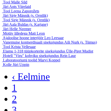
Tool
Malle Sild
Järi
Ants Viirelaid
Tool
Leena Zaporožets
Järi
Sirje Männik (s. Orntlik)
Tool
Sirje Männik (s. Orntlik)
Järi
Aala Buldas (s. Karjane)
Järi
Helle Neemre
Motiiv lilledega
Mati Leon
Ajaloolise hoone interjöör
Leo Leesaar
Vanemuise kontserdisaali sisekujundus
Aili Nurk (s. Tiimus)
Tool
Krista Vellesaar
Elamu 1-318 tüüpkorterite sisekujundus
Ülle-Piret Mudist
Hotell "Viru" kohviku sisekujundus
Rein Laur
Laboratooriumi toolid
Marvi Koppel
Kolle
Jüri Uppin
‹ Eelmine
1
2
3