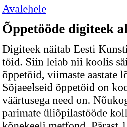
Avalehele
Õppetööde digiteek a
Digiteek näitab Eesti Kunsti
töid. Siin leiab nii koolis 
õppetöid, viimaste aastate l
Sõjaeelseid õppetöid on koo
väärtusega need on. Nõukogu
parimate üliõpilastööde kol
kõnekeeli metfond. Pärast 1